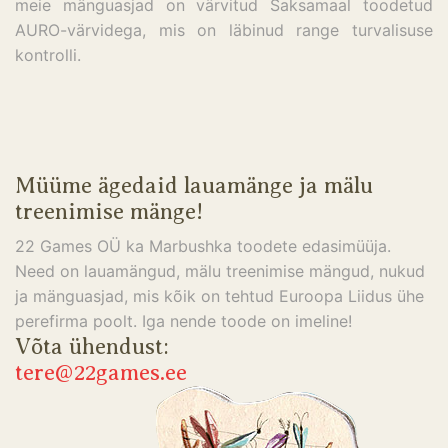
meie mänguasjad on värvitud Saksamaal toodetud
AURO-värvidega, mis on läbinud range turvalisuse
kontrolli.
Müüme ägedaid lauamänge ja mälu
treenimise mänge!
22 Games OÜ ka Marbushka toodete edasimüüja.
Need on lauamängud, mälu treenimise mängud, nukud
ja mänguasjad, mis kõik on tehtud Euroopa Liidus ühe
perefirma poolt. Iga nende toode on imeline!
Võta ühendust:
tere@22games.ee