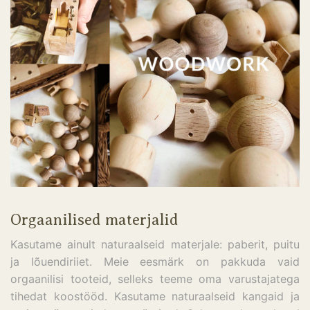
Orgaanilised materjalid
Kasutame ainult naturaalseid materjale: paberit, puitu
ja lõuendiriiet. Meie eesmärk on pakkuda vaid
orgaanilisi tooteid, selleks teeme oma varustajatega
tihedat koostööd. Kasutame naturaalseid kangaid ja