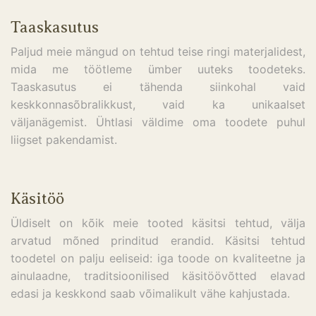
Taaskasutus
Paljud meie mängud on tehtud teise ringi materjalidest,
mida me töötleme ümber uuteks toodeteks.
Taaskasutus ei tähenda siinkohal vaid
keskkonnasõbralikkust, vaid ka unikaalset
väljanägemist. Ühtlasi väldime oma toodete puhul
liigset pakendamist.
Käsitöö
Üldiselt on kõik meie tooted käsitsi tehtud, välja
arvatud mõned prinditud erandid. Käsitsi tehtud
toodetel on palju eeliseid: iga toode on kvaliteetne ja
ainulaadne, traditsioonilised käsitöövõtted elavad
edasi ja keskkond saab võimalikult vähe kahjustada.